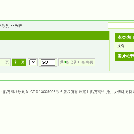
术欣赏
>> 列表
本类热
没有
图片推
下一页
末 页
共
0
条记录 10条/每页
com 酷万
网址导航
沪ICP备13005996号-6
版权所有 带宽由
酷万网络
提供
友情链接
网