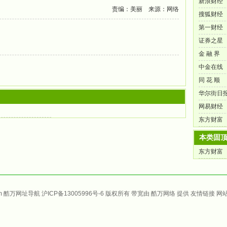
新浪财经
责编：美丽 来源：网络
搜狐财经
第一财经
证券之星
金 融 界
中金在线
同 花 顺
华尔街日
网易财经
东方财富
本类固
东方财富
om 酷万
网址导航
沪ICP备13005996号-6
版权所有 带宽由
酷万网络
提供
友情链接
网