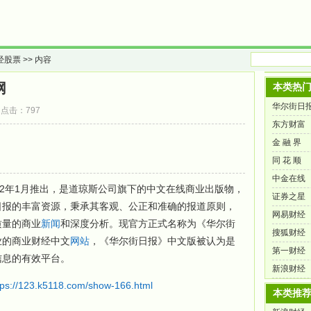
经股票
>> 内容
网
本类热
华尔街日
08 点击：797
东方财富
金 融 界
同 花 顺
中金在线
02年1月推出，是道琼斯公司旗下的中文在线商业出版物，
证券之星
日报的丰富资源，秉承其客观、公正和准确的报道原则，
网易财经
质量的商业
新闻
和深度分析。现官方正式名称为《华尔街
搜狐财经
业的商业财经中文
网站
，《华尔街日报》中文版被认为是
第一财经
信息的有效平台。
新浪财经
tps://123.k5118.com/show-166.html
本类推