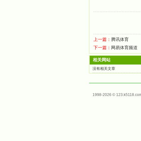
上一篇：
腾讯体育
下一篇：
网易体育频道
相关网站
没有相关文章
1998-2026 © 123.k5118.c