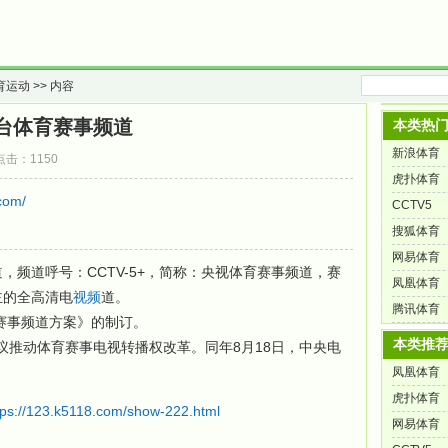
育运动
>> 内容
视台体育赛事频道
本类热
新浪体育
8 点击：1150
虎扑体育
.com/
CCTV5
搜狐体育
网易体育
，频道呼号：CCTV-5+，简称：央视体育赛事频道，赛
凤凰体育
主的全高清电
视频
道。
腾讯体育
育赛事频道方案》的制订。
本类推
出建议推动体育赛事电视转播权改革。同年8月18日，中央电
。
凤凰体育
虎扑体育
tps://123.k5118.com/show-222.html
网易体育