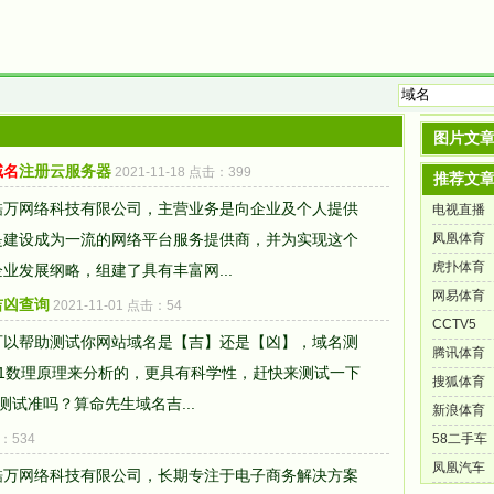
图片文
域名
注册云服务器
2021-11-18 点击：399
推荐文
酷万网络科技有限公司，主营业务是向企业及个人提供
电视直播
是建设成为一流的网络平台服务提供商，并为实现这个
凤凰体育
虎扑体育
业发展纲略，组建了具有丰富网...
网易体育
吉凶查询
2021-11-01 点击：54
CCTV5
可以帮助测试你网站域名是【吉】还是【凶】，域名测
腾讯体育
1数理原理来分析的，更具有科学性，赶快来测试一下
搜狐体育
测试准吗？算命先生域名吉...
新浪体育
击：534
58二手车
凤凰汽车
酷万网络科技有限公司，长期专注于电子商务解决方案