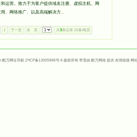
发和运营。致力于为客户提供域名注册、虚拟主机、网
用、网络推广、以及高端解决方...
1
下一页
末 页
共
3
条记录 10条/每页
om 酷万
网址导航
沪ICP备13005996号-6
版权所有 带宽由
酷万网络
提供
友情链接
网